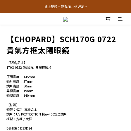
線上配鏡 < 點我加LINE好友 >
【CHOPARD】SCH170G 0722
貴氣方框太陽眼鏡
【型號/尺寸】
170G 0722 (琥珀框  漸層棕鏡片)
正面寬度 ：145mm
鏡片寬度 ：57mm
鏡片高度 ：50mm
鼻樑寬度： 19mm
鏡腳長度 ：140mm
【材質】
鏡架：板料  高級合金
鏡片：UV PROTECTION 抗uv400安全鏡片 
框型：方框 / 大框
BSMI碼：D33D84