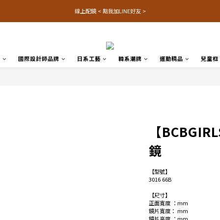
線上配鏡 < 點我加LINE好友 >
品
國際設計師品牌
日系工藝
韓系潮牌
運動精品
兒童框
【BCBGIRL
鏡
【型號】
3016 66B
【尺寸】
正面寬度 ：mm 
鏡片寬度： mm
鏡片高度 ：mm