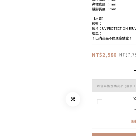
鼻樑寬度 ：mm
鏡腳長度 ：mm
【材質】
鏡架：
鏡片：UV PROTECTION 抗U
框型：
！出清商品不附原廠鏡盒！
NT$2,580
NT$7,7
以優惠價加購商品
(最多 1
【
優惠