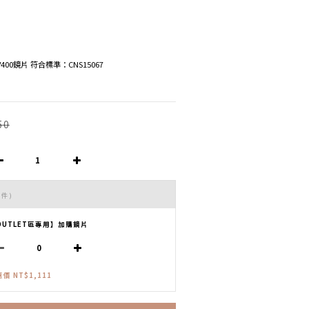
V400鏡片 符合標準：CNS15067
50
 件)
OUTLET區專用】加購鏡片
價 NT$1,111