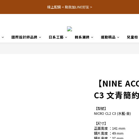
線上配鏡 < 點我加LINE好友 >
品
國際設計師品牌
日系工藝
韓系潮牌
運動精品
兒童框
【NINE AC
C3 文青簡
【型號】
NICRO CL2 C3 (水藍-金)
【尺寸】
正面寬度 ：141 mm 
鏡片寬度 ：49 mm
鏡片高度 ：37 mm