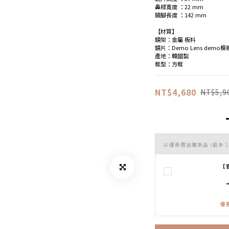
鼻樑寬度 ：22 mm
鏡腳長度 ：142 mm
【材質】
鏡架：金屬 板料
鏡片：Demo Lens demo
產地：韓國製
框型：方框
NT$4,680
NT$5,9
以優惠價加購商品
(最多 1
【
優惠