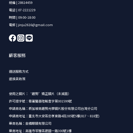
統編 | 28614459
電話 | 07-2221229
時間 | 09:00-18:00
電郵 | jinju2616@gmail.com
顧客服務
運送服務方式
退換貨政策
使用之鏡片：“趨勢”矯正鏡片（未滅菌）
許可證字號：衛署醫器陸輸壹字第001599號
申請商名稱：新加坡商趨勢光學鏡片股份有限公司台灣分公司
申請商地址：臺北市大安區忠孝東路4段285號5樓(817、818室)
藥商名稱：金橘眼鏡有限公司
藥商地址：高雄市苓雅區建國一路300號1樓