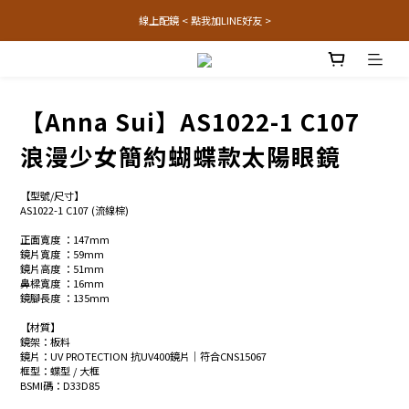
線上配鏡 < 點我加LINE好友 >
【Anna Sui】AS1022-1 C107
浪漫少女簡約蝴蝶款太陽眼鏡
【型號/尺寸】
AS1022-1 C107 (流線棕) 
正面寬度 ：147mm
鏡片寬度 ：59mm
鏡片高度 ：51mm
鼻樑寬度 ：16mm
鏡腳長度 ：135mm
【材質】
鏡架：板料  
鏡片：UV PROTECTION 抗UV400鏡片│符合CNS15067
框型：蝶型 / 大框
BSMI碼：D33D85