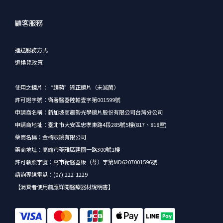
顧客服務
運送服務方式
退換貨政策
使用之鏡片：“趨勢”矯正鏡片（未滅菌）
許可證字號：衛署醫器陸輸壹字第001599號
申請商名稱：新加坡商趨勢光學鏡片股份有限公司台灣分公司
申請商地址：臺北市大安區忠孝東路4段285號5樓(817、818室)
藥商名稱：金橘眼鏡有限公司
藥商地址：高雄市苓雅區建國一路300號1樓
許可執照字號：高市衛醫器販（苓）字第MD6207001596號
諮詢專線電話：(07) 222-1229
【消費者使用前應詳閱醫療器材說明書】