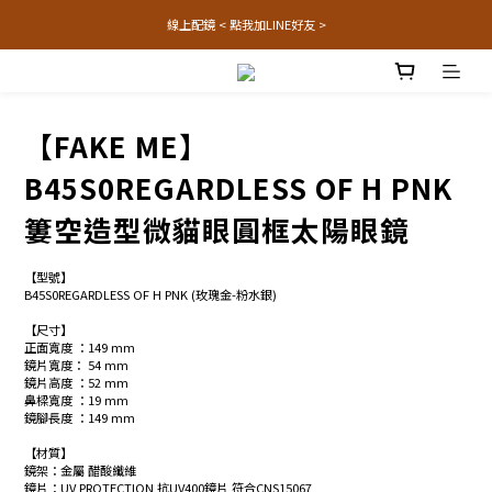
線上配鏡 < 點我加LINE好友 >
【FAKE ME】
B45S0REGARDLESS OF H PNK
簍空造型微貓眼圓框太陽眼鏡
【型號】
B45S0REGARDLESS OF H PNK (玫瑰金-粉水銀)
【尺寸】
正面寬度 ：149 mm 
鏡片寬度： 54 mm
鏡片高度 ：52 mm
鼻樑寬度 ：19 mm
鏡腳長度 ：149 mm
【材質】
鏡架：金屬 醋酸纖維
鏡片：UV PROTECTION 抗UV400鏡片 符合CNS15067