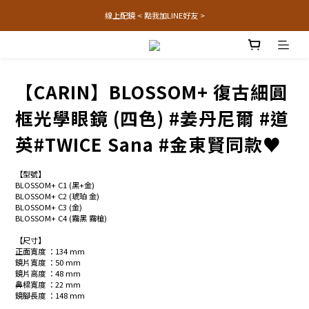
線上配鏡 < 點我加LINE好友 >
【CARIN】BLOSSOM+ 復古細圓
框光學眼鏡 (四色) #姜丹尼爾 #道
英#TWICE Sana #金東賢同款♥
【型號】
BLOSSOM+ C1 (黑+金)
BLOSSOM+ C2 (琥珀 金)
BLOSSOM+ C3 (金)
BLOSSOM+ C4 (霧黑 霧槍)
【尺寸】
正面寬度 ：134 mm
鏡片寬度 ：50 mm
鏡片高度 ：48 mm
鼻樑寬度 ：22 mm
鏡腳長度 ：148 mm