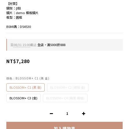
【材質】
鏡架：β鈦
鏡片：demo 模板鏡片
框型：圓框
BSMI碼：D54530
至
08/31 15:00
截止
全店，滿5000折888
NT$7,280
顏色
: BLOSSOM+ C1 (黑 金)
BLOSSOM+ C1 (黑 金)
BLOSSOM+ C2 (琥珀 金)
BLOSSOM+ C3 (金)
BLOSSOM+ C4 (霧黑 霧槍)
加入購物車