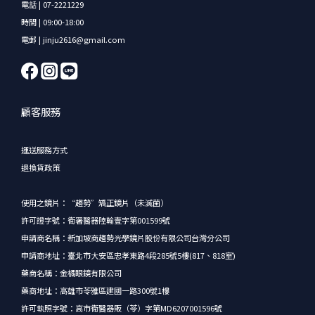
電話 | 07-2221229
時間 | 09:00-18:00
電郵 | jinju2616@gmail.com
顧客服務
運送服務方式
退換貨政策
使用之鏡片：“趨勢”矯正鏡片（未滅菌）
許可證字號：衛署醫器陸輸壹字第001599號
申請商名稱：新加坡商趨勢光學鏡片股份有限公司台灣分公司
申請商地址：臺北市大安區忠孝東路4段285號5樓(817、818室)
藥商名稱：金橘眼鏡有限公司
藥商地址：高雄市苓雅區建國一路300號1樓
許可執照字號：高市衛醫器販（苓）字第MD6207001596號