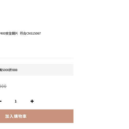
V400安全鏡片  符合CNS15067
5000折888
000
加入購物車