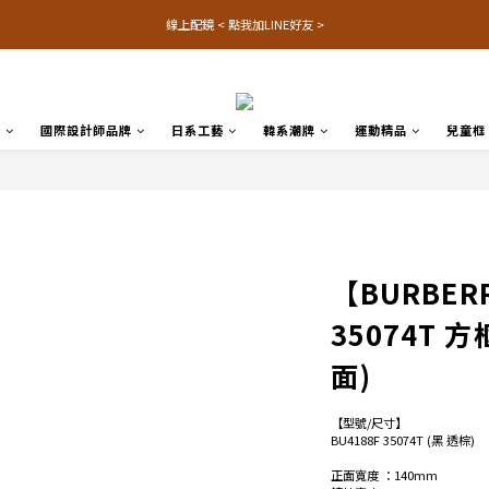
線上配鏡 < 點我加LINE好友 >
品
國際設計師品牌
日系工藝
韓系潮牌
運動精品
兒童框
【BURBER
35074T 
面)
【型號/尺寸】
BU4188F 35074T (黑 透棕) 
正面寬度 ：140mm