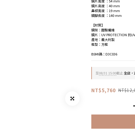
鏡片寬度 ：54 mm
鏡片高度 ：40 mm
鼻樑寬度 ：19 mm
鏡腳長度 ：140 mm
【材質】
鏡架：醋酸纖維
鏡片：UV PROTECTION 抗U
產地：義大利製
框型：方框
BSMI碼：D3C036
至
08/31 15:00
截止
全店，滿
NT$5,760
NT$12,