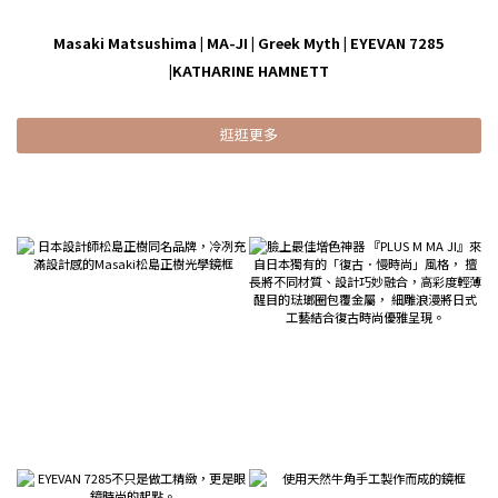
Masaki Matsushima
|
MA-JI
|
Greek Myth
|
EYEVAN 7285
|
KATHARINE HAMNETT
逛逛更多