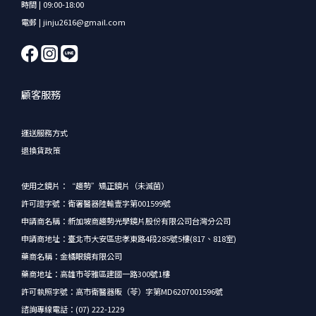
時間 | 09:00-18:00
電郵 | jinju2616@gmail.com
顧客服務
運送服務方式
退換貨政策
使用之鏡片：“趨勢”矯正鏡片（未滅菌）
許可證字號：衛署醫器陸輸壹字第001599號
申請商名稱：新加坡商趨勢光學鏡片股份有限公司台灣分公司
申請商地址：臺北市大安區忠孝東路4段285號5樓(817、818室)
藥商名稱：金橘眼鏡有限公司
藥商地址：高雄市苓雅區建國一路300號1樓
許可執照字號：高市衛醫器販（苓）字第MD6207001596號
諮詢專線電話：(07) 222-1229