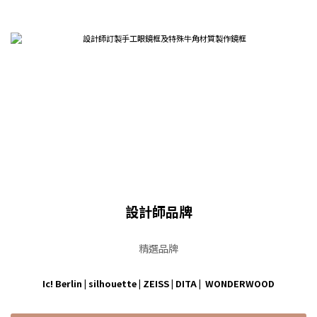
設計師品牌
精選品牌
Ic! Berlin
|
silhouette
|
ZEISS
|
DITA
|
WONDERWOOD