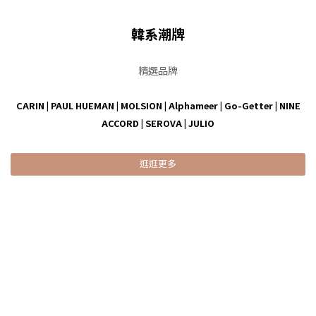
韓系潮牌
精選品牌
CARIN
|
PAUL HUEMAN
|
MOLSION
|
Alphameer
|
Go-Getter
|
NINE
ACCORD
|
SEROVA
|
JULIO
逛逛更多