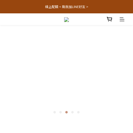
線上配鏡 < 點我加LINE好友 >