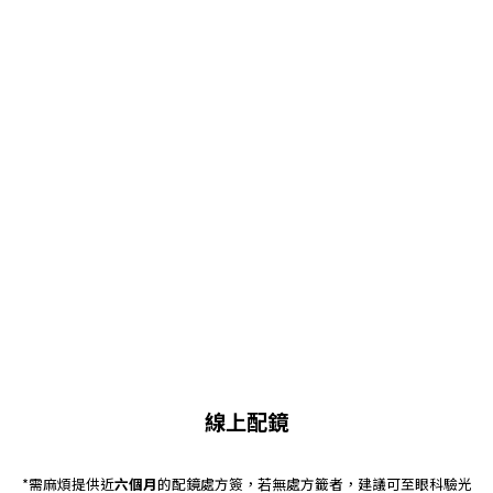
線上配鏡
*需麻煩提供近
六個月
的配鏡處方簽，若無處方籤者，建議可至眼科驗光