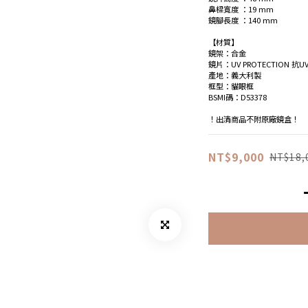
鼻樑寬度 ：19 mm
鏡腳長度 ：140 mm
【材質】
鏡架：合金
鏡片：UV PROTECTION 抗UV
產地：義大利製
框型：貓眼框
BSMI碼：D53378
！出清商品不附原廠鏡盒！
NT$9,000
NT$18,