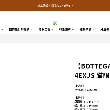
線上配鏡 < 點我加LINE好友 >
品
國際設計師品牌
日系工藝
韓系潮牌
運動精品
兒童框
【BOTTEGA
4EXJS 
【型號】
BV261S 4EXJS (黑)
【尺寸】
正面寬度 ：142 mm
鏡片寬度 ：56 mm
鏡片高度 ：48 mm