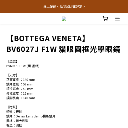
線上配鏡 < 點我加LINE好友 >
【BOTTEGA VENETA】
BV6027J F1W 貓眼圓框光學眼鏡
【型號】
BV6027J F1W (黑-墨綠)
【尺寸】
正面寬度 ：140 mm
鏡片寬度 ：53 mm
鏡片高度 ：40 mm
鼻樑寬度 ：15 mm
鏡腳長度 ：140 mm
【材質】
鏡架：板料
鏡片：Demo Lens demo模板鏡片
產地：義大利製
框型：圓框