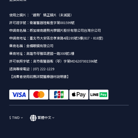
使用之鏡片：“趨勢”矯正鏡片（未滅菌）
許可證字號：衛署醫器陸輸壹字第001599號
申請商名稱：新加坡商趨勢光學鏡片股份有限公司台灣分公司
申請商地址：臺北市大安區忠孝東路4段285號5樓(817、818室)
藥商名稱：金橘眼鏡有限公司
藥商地址：高雄市苓雅區建國一路300號1樓
許可執照字號：高市衛醫器販（苓）字第MD6207001596號
諮詢專線電話：(07) 222-1229
【消費者使用前應詳閱醫療器材說明書】
$
TWD
繁體中文