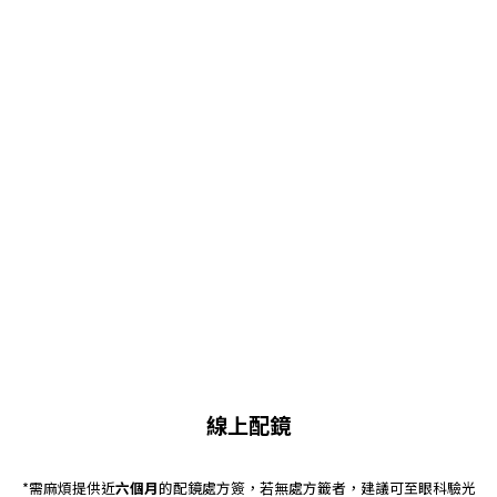
線上配鏡
*需麻煩提供近
六個月
的配鏡處方簽，若無處方籤者，建議可至眼科驗光