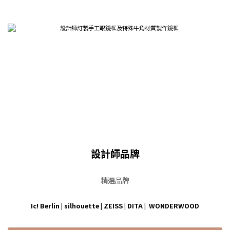
設計師品牌
精選品牌
Ic! Berlin
|
silhouette
|
ZEISS
|
DITA
|
WONDERWOOD