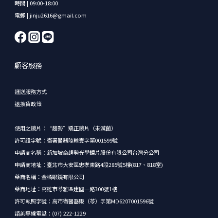
時間 | 09:00-18:00
電郵 | jinju2616@gmail.com
顧客服務
運送服務方式
退換貨政策
使用之鏡片：“趨勢”矯正鏡片（未滅菌）
許可證字號：衛署醫器陸輸壹字第001599號
申請商名稱：新加坡商趨勢光學鏡片股份有限公司台灣分公司
申請商地址：臺北市大安區忠孝東路4段285號5樓(817、818室)
藥商名稱：金橘眼鏡有限公司
藥商地址：高雄市苓雅區建國一路300號1樓
許可執照字號：高市衛醫器販（苓）字第MD6207001596號
諮詢專線電話：(07) 222-1229