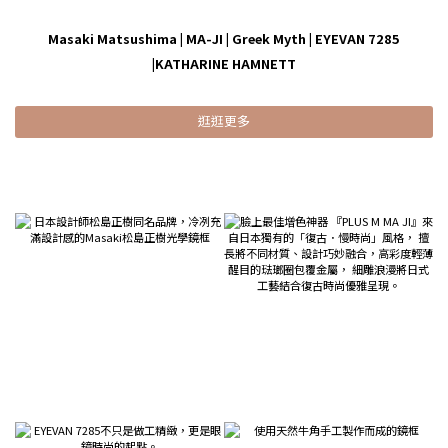
Masaki Matsushima
|
MA-JI
|
Greek Myth
|
EYEVAN 7285
|
KATHARINE HAMNETT
逛逛更多