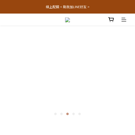
線上配鏡 < 點我加LINE好友 >