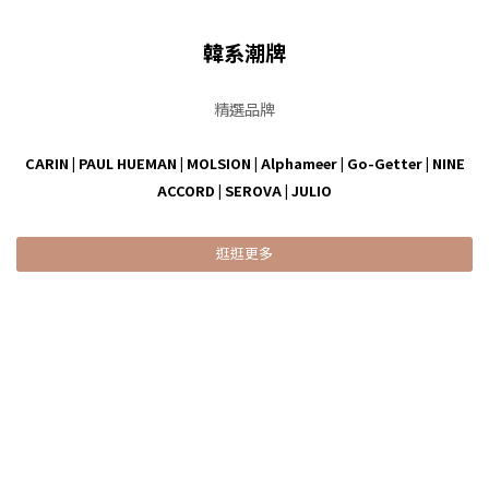
韓系潮牌
精選品牌
CARIN
|
PAUL HUEMAN
|
MOLSION
|
Alphameer
|
Go-Getter
|
NINE
ACCORD
|
SEROVA
|
JULIO
逛逛更多