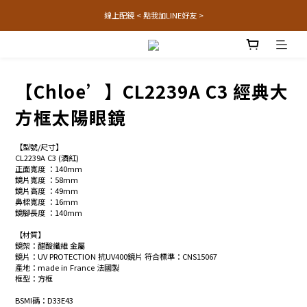
線上配鏡 < 點我加LINE好友 >
【Chloe’】CL2239A C3 經典大
方框太陽眼鏡
【型號/尺寸】
CL2239A C3 (酒紅)
正面寬度 ：140mm
鏡片寬度 ：58mm
鏡片高度 ：49mm
鼻樑寬度 ：16mm
鏡腳長度 ：140mm
【材質】
鏡架：醋酸纖維 金屬
鏡片：UV PROTECTION 抗UV400鏡片 符合標準：CNS15067
產地：made in France 法國製
框型：方框
BSMI碼：D33E43