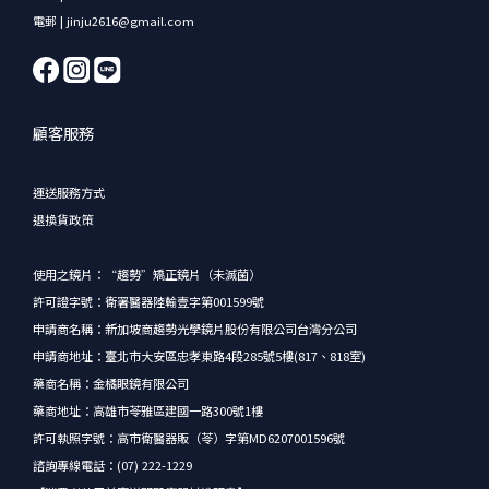
電郵 | jinju2616@gmail.com
顧客服務
運送服務方式
退換貨政策
使用之鏡片：“趨勢”矯正鏡片（未滅菌）
許可證字號：衛署醫器陸輸壹字第001599號
申請商名稱：新加坡商趨勢光學鏡片股份有限公司台灣分公司
申請商地址：臺北市大安區忠孝東路4段285號5樓(817、818室)
藥商名稱：金橘眼鏡有限公司
藥商地址：高雄市苓雅區建國一路300號1樓
許可執照字號：高市衛醫器販（苓）字第MD6207001596號
諮詢專線電話：(07) 222-1229