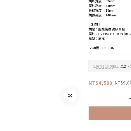
鏡片寬度 ：52mm
鏡片高度 ：44mm
鼻樑寬度 ：19mm
鏡腳長度 ：140mm
【材質】
鏡架：醋酸纖維 高級合金 
鏡片：UV PROTECTION 抗U
框型：眉框
BSMI碼：D3C036
至
08/31 15:00
截止
全店，滿
NT$4,500
NT$9,0