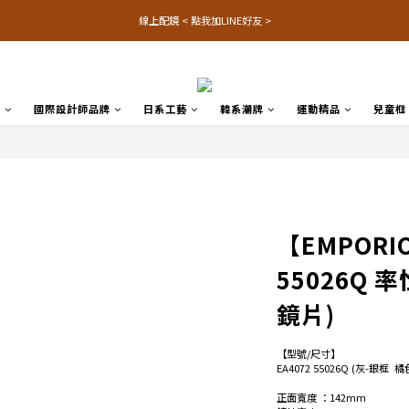
線上配鏡 < 點我加LINE好友 >
品
國際設計師品牌
日系工藝
韓系潮牌
運動精品
兒童框
【EMPORIO
55026Q
鏡片)
【型號/尺寸】
EA4072 55026Q (灰-銀框 
正面寬度 ：142mm