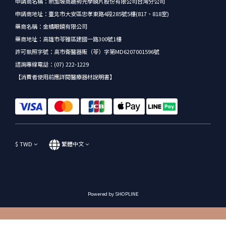
申請商名稱：新加坡商趨勢光學鏡片股份有限公司台灣分公司
申請商地址：臺北市大安區忠孝東路4段285號5樓(817、818室)
藥商名稱：金橘眼鏡有限公司
藥商地址：高雄市苓雅區建國一路300號1樓
許可執照字號：高市衛醫器販（苓）字第MD6207001596號
諮詢專線電話：(07) 222-1229
【消費者使用前應詳閱醫療器材說明書】
$
TWD
繁體中文
Powered by SHOPLINE