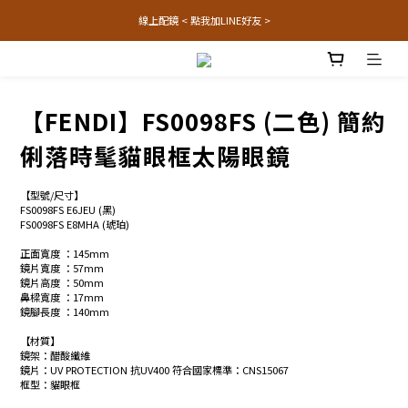
線上配鏡 < 點我加LINE好友 >
【FENDI】FS0098FS (二色) 簡約
俐落時髦貓眼框太陽眼鏡
【型號/尺寸】
FS0098FS E6JEU (黑)
FS0098FS E8MHA (琥珀) 
正面寬度 ：145mm
鏡片寬度 ：57mm
鏡片高度 ：50mm
鼻樑寬度 ：17mm
鏡腳長度 ：140mm
【材質】
鏡架：醋酸纖維 
鏡片：UV PROTECTION 抗UV400 符合國家標準：CNS15067
框型：貓眼框