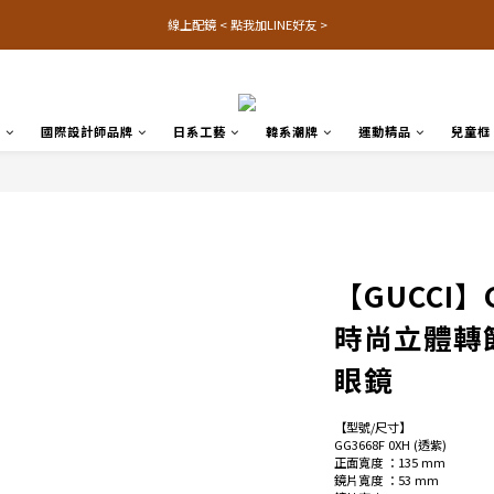
線上配鏡 < 點我加LINE好友 >
品
國際設計師品牌
日系工藝
韓系潮牌
運動精品
兒童框
【GUCCI】G
時尚立體轉
眼鏡
【型號/尺寸】
GG3668F 0XH (透紫)
正面寬度 ：135 mm
鏡片寬度 ：53 mm