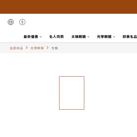
最新優惠
名人同款
太陽眼鏡
光學眼鏡
歐美名
全部商品
光學眼鏡
方框