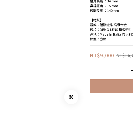
鏡片高度 ：34 mm
鼻樑寬度 ：15 mm
鏡腳長度 ：140mm
【材質】
鏡架：醋酸纖維 高級合金
鏡片：DEMO LENS 模板鏡片
產地：Made In Italia 義大
框型：方框
NT$9,000
NT$16,