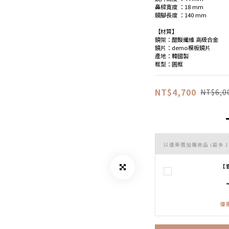
鼻樑寬度 ：18 mm
鏡腳長度 ：140 mm
【材質】
鏡架：醋酸纖維 高級合金
鏡片：demo模板鏡片
產地：韓國製
框型：圓框
NT$4,700
NT$6,0
以優惠價加購商品
(最多 1
【
優惠