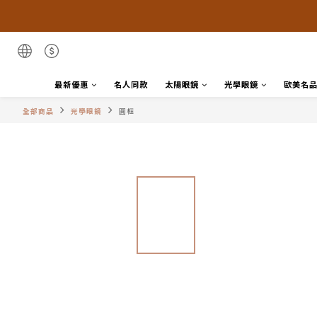
最新優惠
名人同款
太陽眼鏡
光學眼鏡
歐美名
全部商品
光學眼鏡
圓框