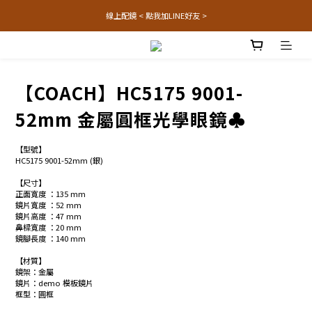
線上配鏡 < 點我加LINE好友 >
【COACH】HC5175 9001-
52mm 金屬圓框光學眼鏡♣
【型號】
HC5175 9001-52mm (銀)
【尺寸】
正面寬度 ：135 mm
鏡片寬度 ：52 mm
鏡片高度 ：47 mm
鼻樑寬度 ：20 mm
鏡腳長度 ：140 mm
【材質】
鏡架：金屬
鏡片：demo 模板鏡片
框型：圓框