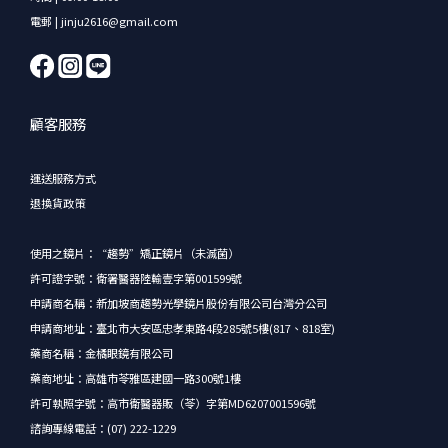
電郵 | jinju2616@gmail.com
顧客服務
運送服務方式
退換貨政策
使用之鏡片：“趨勢”矯正鏡片（未滅菌）
許可證字號：衛署醫器陸輸壹字第001599號
申請商名稱：新加坡商趨勢光學鏡片股份有限公司台灣分公司
申請商地址：臺北市大安區忠孝東路4段285號5樓(817、818室)
藥商名稱：金橘眼鏡有限公司
藥商地址：高雄市苓雅區建國一路300號1樓
許可執照字號：高市衛醫器販（苓）字第MD6207001596號
諮詢專線電話：(07) 222-1229