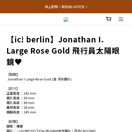
線上配鏡 < 點我加LINE好友 >
【ic! berlin】Jonathan I.
Large Rose Gold 飛行員太陽眼
鏡♥
【型號】
 Jonathan I Large Rose Gold (金 深灰鏡片)
【尺寸】
正面寬度 ：142 mm 
鏡片寬度 ：59 mm
鏡片高度 ：49 mm
鼻樑寬度 ：18 mm
鏡腳長度 ：145 mm
【材質】
鏡框：薄鋼
鏡片：│UV PROTECTION 抗UV400安全鏡片│符合CNS15067