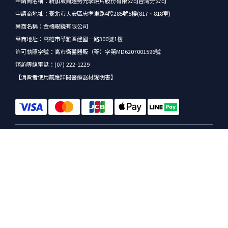
申請商名稱：新加坡商趨勢光學鏡片股份有限公司台灣分公司
申請商地址：臺北市大安區忠孝東路4段285號5樓(817、818室)
藥商名稱：金橘眼鏡有限公司
藥商地址：高雄市苓雅區建國一路300號1樓
許可執照字號：高市衛醫器販（苓）字第MD6207001596號
諮詢專線電話：(07) 222-1229
【消費者使用前應詳閱醫療器材說明書】
$
TWD
繁體中文
Powered by SHOPLINE