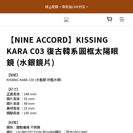
線上配鏡 < 點我加LINE好友 >
【NINE ACCORD】KISSING
KARA C03 復古韓系圓框太陽眼
鏡 (水銀鏡片)
【型號】
KISSING KARA C03 (水藍銀-粉藍水銀) 
【尺寸】
正面寬度 ：146 mm 
鏡片寬度 ：53 mm
鏡片高度 ：49 mm
鼻樑寬度 ：23 mm
鏡腳長度 ：145 mm
【材質】
鏡架：醋酸纖維 不銹鋼
鏡片：UV PROTECTION 抗UV400鏡片 │符合CNS15067