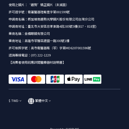
使用之鏡片：“趨勢”矯正鏡片（未滅菌）
許可證字號：衛署醫器陸輸壹字第001599號
申請商名稱：新加坡商趨勢光學鏡片股份有限公司台灣分公司
申請商地址：臺北市大安區忠孝東路4段285號5樓(817、818室)
藥商名稱：金橘眼鏡有限公司
藥商地址：高雄市苓雅區建國一路300號1樓
許可執照字號：高市衛醫器販（苓）字第MD6207001596號
諮詢專線電話：(07) 222-1229
【消費者使用前應詳閱醫療器材說明書】
$
TWD
繁體中文