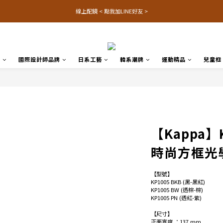
線上配鏡 < 點我加LINE好友 >
品
國際設計師品牌
日系工藝
韓系潮牌
運動精品
兒童框
【Kappa】K
時尚方框光
【型號】
KP1005 BKB (黑-黑紅)
KP1005 BW (透棕-棕)
KP1005 PN (透紅-紫)
【尺寸】
正面寬度 ：137 mm