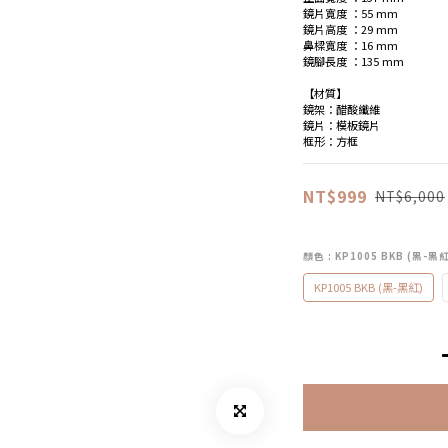
鏡片寬度 ：55 mm
鏡片高度 ：29 mm
鼻樑寬度 ：16 mm
鏡腳長度 ：135 mm
【材質】
鏡架：醋酸纖維
鏡片：模板鏡片
框形：方框
NT$999
NT$6,000
顏色
: KP1005 BKB (黑-黑
KP1005 BKB (黑-黑紅)