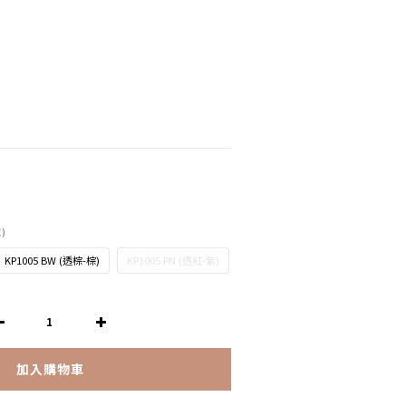
紅)
KP1005 BW (透棕-棕)
KP1005 PN (透紅-紫)
加入購物車