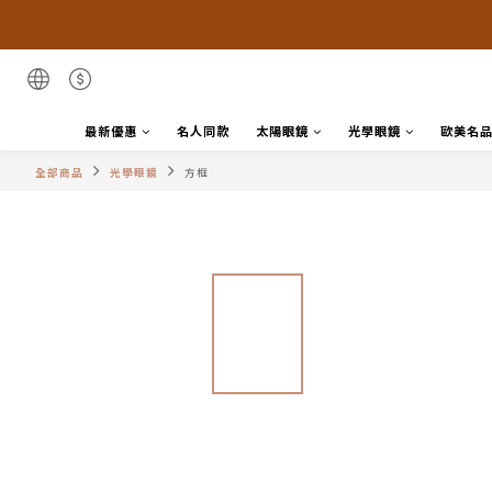
最新優惠
名人同款
太陽眼鏡
光學眼鏡
歐美名
全部商品
光學眼鏡
方框