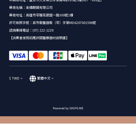
藥商名稱：金橘眼鏡有限公司
藥商地址：高雄市苓雅區建國一路300號1樓
許可執照字號：高市衛醫器販（苓）字第MD6207001596號
諮詢專線電話：(07) 222-1229
【消費者使用前應詳閱醫療器材說明書】
$
TWD
繁體中文
Powered by SHOPLINE