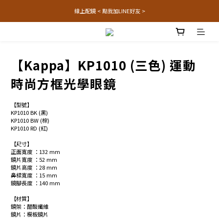
線上配鏡 < 點我加LINE好友 >
【Kappa】KP1010 (三色) 運動
時尚方框光學眼鏡
【型號】
KP1010 BK (黑)
KP1010 BW (棕) 
KP1010 RD (紅)
【尺寸】
正面寬度 ：132 mm
鏡片寬度 ：52 mm
鏡片高度 ：28 mm
鼻樑寬度 ：15 mm
鏡腳長度 ：140 mm
【材質】
鏡架：醋酸纖維
鏡片：模板鏡片