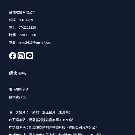
金橘眼鏡有限公司
統編 | 28614459
電話 | 07-2221229
時間 | 09:00-18:00
電郵 | jinju2616@gmail.com
顧客服務
運送服務方式
退換貨政策
使用之鏡片：“趨勢”矯正鏡片（未滅菌）
許可證字號：衛署醫器陸輸壹字第001599號
申請商名稱：新加坡商趨勢光學鏡片股份有限公司台灣分公司
申請商地址：臺北市大安區忠孝東路4段285號5樓(817、818室)