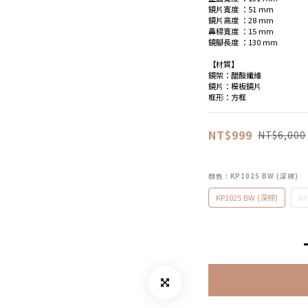
鏡片寬度 ：51 mm
鏡片高度 ：28 mm
鼻樑寬度 ：15 mm
鏡腳長度 ：130 mm
【材質】
鏡架：醋酸纖維
鏡片：模板鏡片
框形：方框
NT$999
NT$6,000
顏色
: KP1025 BW (深棕)
KP1025 BW (深棕)
KP