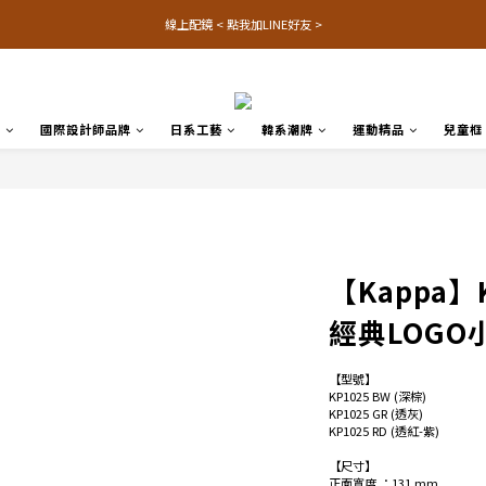
線上配鏡 < 點我加LINE好友 >
品
國際設計師品牌
日系工藝
韓系潮牌
運動精品
兒童框
【Kappa】K
經典LOG
【型號】
KP1025 BW (深棕)
KP1025 GR (透灰)
KP1025 RD (透紅-紫)
【尺寸】
正面寬度 ：131 mm