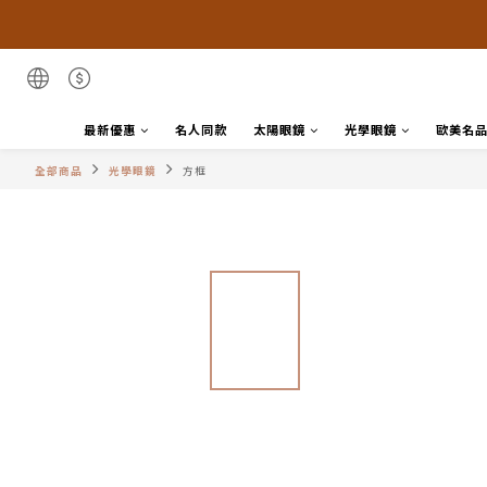
最新優惠
名人同款
太陽眼鏡
光學眼鏡
歐美名
全部商品
光學眼鏡
方框