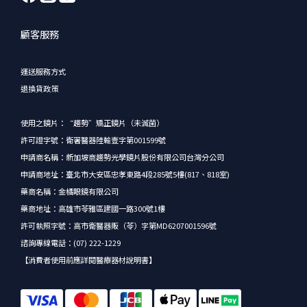
顧客服務
運送服務方式
退換貨政策
使用之鏡片：“趨勢”矯正鏡片（未滅菌）
許可證字號：衛署醫器陸輸壹字第001599號
申請商名稱：新加坡商趨勢光學鏡片股份有限公司台灣分公司
申請商地址：臺北市大安區忠孝東路4段285號5樓(817、818室)
藥商名稱：金橘眼鏡有限公司
藥商地址：高雄市苓雅區建國一路300號1樓
許可執照字號：高市衛醫器販（苓）字第MD6207001596號
諮詢專線電話：(07) 222-1229
【消費者使用前應詳閱醫療器材說明書】