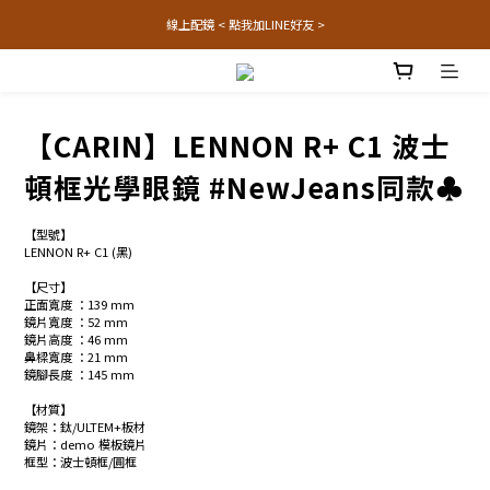
線上配鏡 < 點我加LINE好友 >
【CARIN】LENNON R+ C1 波士
頓框光學眼鏡 #NewJeans同款♣
【型號】
LENNON R+ C1 (黑)
【尺寸】
正面寬度 ：139 mm
鏡片寬度 ：52 mm
鏡片高度 ：46 mm
鼻樑寬度 ：21 mm
鏡腳長度 ：145 mm
【材質】
鏡架：鈦/ULTEM+板材
鏡片：demo 模板鏡片
框型：波士頓框/圓框