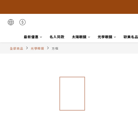
最新優惠
名人同款
太陽眼鏡
光學眼鏡
歐美名
全部商品
光學眼鏡
方框