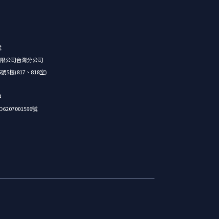
號
限公司台灣分公司
樓(817、818室)
樓
07001596號