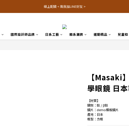
線上配鏡 < 點我加LINE好友 >
品
國際設計師品牌
日系工藝
韓系潮牌
運動精品
兒童框
【Masaki】
學眼鏡 日
【材質】
鏡架：鈦 / β鈦
鏡片：demo模板鏡片
產地：日本
框型：方框