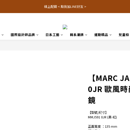
線上配鏡 < 點我加LINE好友 >
品
國際設計師品牌
日系工藝
韓系潮牌
運動精品
兒童框
【MARC J
0JR 歐風
鏡
【型號/尺寸】
MMJ591 0JR (黑-紅)
正面寬度 ：135 mm