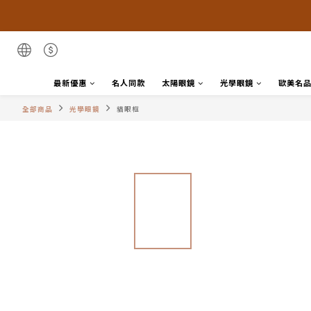
最新優惠
名人同款
太陽眼鏡
光學眼鏡
歐美名
全部商品
光學眼鏡
貓眼框