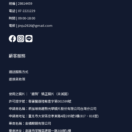
統編 | 28614459
電話 | 07-2221229
時間 | 09:00-18:00
電郵 | jinju2616@gmail.com
顧客服務
運送服務方式
退換貨政策
使用之鏡片：“趨勢”矯正鏡片（未滅菌）
許可證字號：衛署醫器陸輸壹字第001599號
申請商名稱：新加坡商趨勢光學鏡片股份有限公司台灣分公司
申請商地址：臺北市大安區忠孝東路4段285號5樓(817、818室)
藥商名稱：金橘眼鏡有限公司
藥商地址：高雄市苓雅區建國一路300號1樓