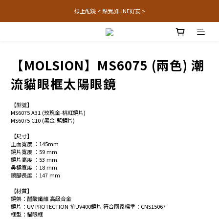
線上配鏡 < 點我加LINE好友 >
【MOLSION】MS6075 (兩色) 潮
流貓眼框太陽眼鏡
【型號】
MS6075 A31 (玫瑰金-桃紅鏡片) 
MS6075 C10 (黑金-藍鏡片) 
【尺寸】
正面寬度 ：145mm
鏡片寬度 ：59 mm
鏡片高度 ：53 mm
鼻樑寬度 ：18 mm
鏡腳長度 ：147 mm
【材質】
鏡架：醋酸纖維 高級合金
鏡片：UV PROTECTION 抗UV400鏡片 符合國家標準：CNS15067
框型：貓眼框