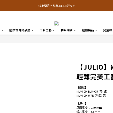
線上配鏡 < 點我加LINE好友 >
品
國際設計師品牌
日系工藝
韓系潮牌
運動精品
兒童框
【JULIO】
輕薄完美工
【型號】
MUNICH BLK-OR (黑-橘)
MUNICH WRN (暗紅-黑)
【尺寸】
正面寬度 ：140 mm 
鏡片寬度： 53 mm