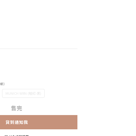
-橘)
MUNICH WRN (暗紅-黑)
售完
貨到通知我