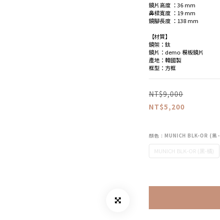
鏡片高度 ：36 mm
鼻樑寬度 ：19 mm
鏡腳長度 ：138 mm
【材質】
鏡架：鈦
鏡片：demo 模板鏡片
產地：韓國製
框型：方框
NT$9,000
NT$5,200
顏色
: MUNICH BLK-OR (黑
MUNICH BLK-OR (黑-橘)