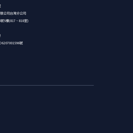
號
限公司台灣分公司
樓(817、818室)
樓
07001596號