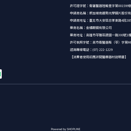
許可證字號：衛署醫器陸輸壹字第001599
申請商名稱：新加坡商趨勢光學鏡片股份有
申請商地址：臺北市大安區忠孝東路4段285號5
藥商名稱：金橘眼鏡有限公司
藥商地址：高雄市苓雅區建國一路300號1
許可執照字號：高市衛醫器販（苓）字第MD62
諮詢專線電話：(07) 222-1229
【消費者使用前應詳閱醫療器材說明書】
Powered by SHOPLINE