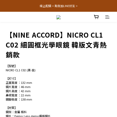
線上配鏡 < 點我加LINE好友 >
【NINE ACCORD】NICRO CL1
C02 細圓框光學眼鏡 韓版文青熱
銷款
【型號】
NICRO CL1 C02 (黑-金) 
【尺寸】
正面寬度 ：132 mm 
鏡片寬度 ：46 mm
鏡片高度 ：42 mm
鼻樑寬度 ：22 mm
鏡腳長度 ：138 mm
【材質】
鏡架：金屬 板料
鏡片：Demo Lens demo模板鏡片