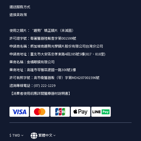
運送服務方式
退換貨政策
使用之鏡片：“趨勢”矯正鏡片（未滅菌）
許可證字號：衛署醫器陸輸壹字第001599號
申請商名稱：新加坡商趨勢光學鏡片股份有限公司台灣分公司
申請商地址：臺北市大安區忠孝東路4段285號5樓(817、818室)
藥商名稱：金橘眼鏡有限公司
藥商地址：高雄市苓雅區建國一路300號1樓
許可執照字號：高市衛醫器販（苓）字第MD6207001596號
諮詢專線電話：(07) 222-1229
【消費者使用前應詳閱醫療器材說明書】
$
TWD
繁體中文