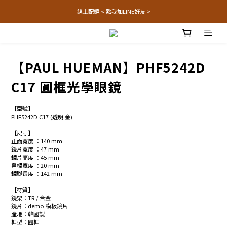
線上配鏡 < 點我加LINE好友 >
【PAUL HUEMAN】PHF5242D
C17 圓框光學眼鏡
【型號】
PHF5242D C17 (透明 金)
【尺寸】
正面寬度 ：140 mm 
鏡片寬度 ：47 mm
鏡片高度 ：45 mm
鼻樑寬度 ：20 mm
鏡腳長度 ：142 mm 
【材質】
鏡架：TR / 合金
鏡片：demo 模板鏡片
產地：韓國製
框型：圓框