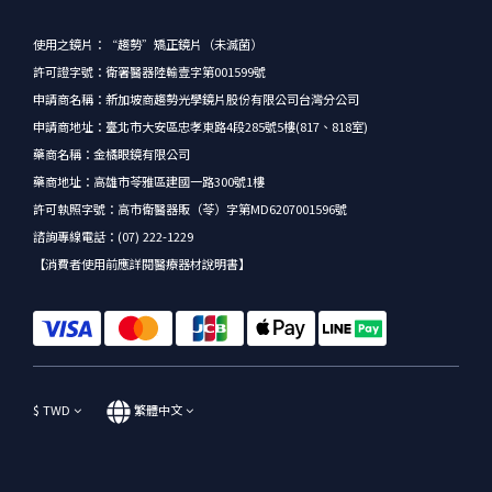
使用之鏡片：“趨勢”矯正鏡片（未滅菌）
許可證字號：衛署醫器陸輸壹字第001599號
申請商名稱：新加坡商趨勢光學鏡片股份有限公司台灣分公司
申請商地址：臺北市大安區忠孝東路4段285號5樓(817、818室)
藥商名稱：金橘眼鏡有限公司
藥商地址：高雄市苓雅區建國一路300號1樓
許可執照字號：高市衛醫器販（苓）字第MD6207001596號
諮詢專線電話：(07) 222-1229
【消費者使用前應詳閱醫療器材說明書】
$
TWD
繁體中文