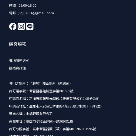
時間 | 09:00-18:00
電郵 | jinju2616@gmail.com
顧客服務
運送服務方式
退換貨政策
使用之鏡片：“趨勢”矯正鏡片（未滅菌）
許可證字號：衛署醫器陸輸壹字第001599號
申請商名稱：新加坡商趨勢光學鏡片股份有限公司台灣分公司
申請商地址：臺北市大安區忠孝東路4段285號5樓(817、818室)
藥商名稱：金橘眼鏡有限公司
藥商地址：高雄市苓雅區建國一路300號1樓
許可執照字號：高市衛醫器販（苓）字第MD6207001596號