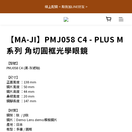
線上配鏡 < 點我加LINE好友 >
【MA-JI】PMJ058 C4 - PLUS M
系列 角切圓框光學眼鏡
【型號】
PMJ058 C4 (黑-灰琥珀)
【尺寸】
正面寬度 ：138 mm
鏡片寬度 ：50 mm
鏡片高度 ：44 mm
鼻樑寬度 ：20 mm
鏡腳長度 ：147 mm
【材質】
鏡架：鈦  / β鈦
鏡片：Demo Lens demo模板鏡片
產地：日本
框型：多邊 / 圓框