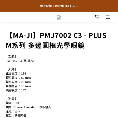
線上配鏡 < 點我加LINE好友 >
【MA-JI】PMJ7002 C3 - PLUS
M系列 多邊圓框光學眼鏡
【型號】
PMJ7002 C3 (黑 鐵灰)
【尺寸】
正面寬度 ：134 mm
鏡片寬度 ：50 mm
鏡片高度 ：45 mm
鼻樑寬度 ：20 mm
鏡腳長度 ：147 mm
【材質】
鏡架：β鈦
鏡片：Demo Lens demo模板鏡片
產地：日本
框型：多邊圓框