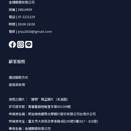
金橘眼鏡有限公司
統編 | 28614459
電話 | 07-2221229
時間 | 09:00-18:00
電郵 | jinju2616@gmail.com
顧客服務
運送服務方式
退換貨政策
使用之鏡片：“趨勢”矯正鏡片（未滅菌）
許可證字號：衛署醫器陸輸壹字第001599號
申請商名稱：新加坡商趨勢光學鏡片股份有限公司台灣分公司
申請商地址：臺北市大安區忠孝東路4段285號5樓(817、818室)
藥商名稱：金橘眼鏡有限公司