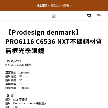
線上配鏡 < 點我加LINE好友 >
【Prodesign denmark】
PRO6116 C6536 NXT不鏽鋼材質
無框光學眼鏡
【型號/尺寸】
PRO6116 C6536 (槍灰)
正面寬度 ：135 mm 
鏡片寬度 ：56 mm
鏡片高度 ：35 mm
鼻樑寬度 ：15 mm
鏡腳長度 ：150 mm
【材質】
鏡架：NXT 不鏽鋼 
鏡片：Demo Lens demo模板鏡片
產地：日本