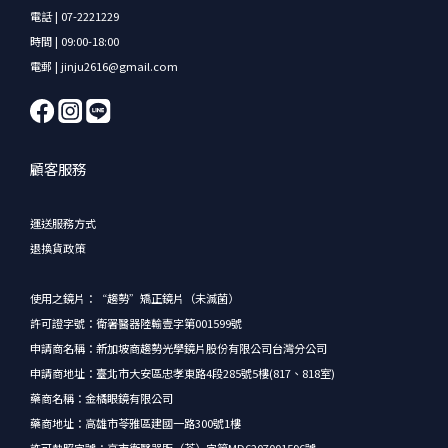
電話 | 07-2221229
時間 | 09:00-18:00
電郵 | jinju2616@gmail.com
顧客服務
運送服務方式
退換貨政策
使用之鏡片：“趨勢”矯正鏡片（未滅菌）
許可證字號：衛署醫器陸輸壹字第001599號
申請商名稱：新加坡商趨勢光學鏡片股份有限公司台灣分公司
申請商地址：臺北市大安區忠孝東路4段285號5樓(817、818室)
藥商名稱：金橘眼鏡有限公司
藥商地址：高雄市苓雅區建國一路300號1樓
許可執照字號：高市衛醫器販（苓）字第MD6207001596號