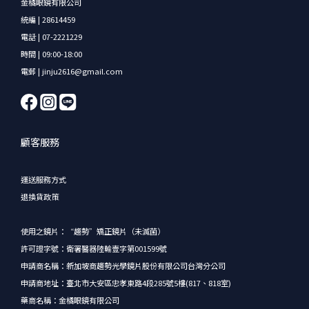
金橘眼鏡有限公司
統編 | 28614459
電話 | 07-2221229
時間 | 09:00-18:00
電郵 | jinju2616@gmail.com
顧客服務
運送服務方式
退換貨政策
使用之鏡片：“趨勢”矯正鏡片（未滅菌）
許可證字號：衛署醫器陸輸壹字第001599號
申請商名稱：新加坡商趨勢光學鏡片股份有限公司台灣分公司
申請商地址：臺北市大安區忠孝東路4段285號5樓(817、818室)
藥商名稱：金橘眼鏡有限公司