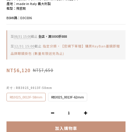
產地：made in Italy 義大利製
框型：飛官款
BSMI碼：D3C036
至
08/31 15:00
截止
全店，滿5000折888
至
12/31 15:00
截止
指定分類，【官網下單贈】購買RayBan墨鏡即贈
品牌眼鏡掛包 (數量有限送完為止)
NT$6,120
NT$7,650
尺寸
: RB3025_0013F-58mm
RB3025_0013F-58mm
RB3025_0013F-62mm
加入購物車