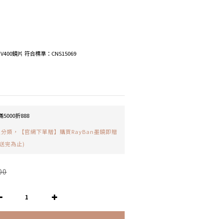
抗UV400鏡片 符合標準：CNS15069
5000折888
分類，【官網下單贈】購買RayBan墨鏡即贈
送完為止)
00