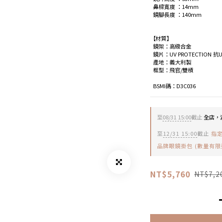
  鼻樑寬度 ：14mm
  鏡腳長度 ：140mm
【材質】
  鏡架：高級合金
  鏡片：UV PROTECTION 
  產地：義大利製
  框型：飛官/雙槓
  BSMI碼：D3C036
至
08/31 15:00
截止
全店，滿
至
12/31 15:00
截止
指定
品牌眼鏡掛包 (數量有限
NT$5,760
NT$7,2