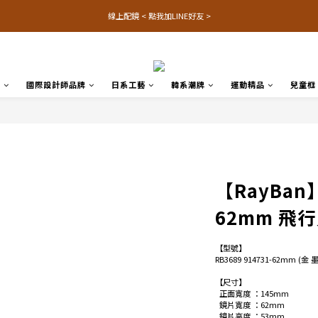
線上配鏡 < 點我加LINE好友 >
品
國際設計師品牌
日系工藝
韓系潮牌
運動精品
兒童框
【RayBan】
62mm 飛
【型號】
RB3689 914731-62mm (金
【尺寸】
  正面寬度 ：145mm
  鏡片寬度 ：62mm
  鏡片高度 ：53mm