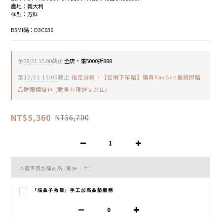
產地：義大利
框型：方框
BSMI碼：D3C036
至
08/31 15:00
截止
全店，滿5000折888
至
12/31 15:00
截止
指定分類，【官網下單贈】購買RayBan墨鏡即贈
品牌眼鏡掛包 (數量有限送完為止)
NT$5,360
NT$6,700
以優惠價加購商品
(最多 1 件)
「塌鼻子救星」手工加高鼻墊服務