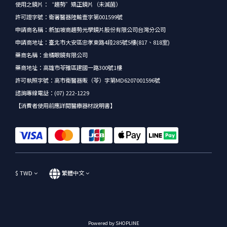
使用之鏡片：“趨勢”矯正鏡片（未滅菌）
許可證字號：衛署醫器陸輸壹字第001599號
申請商名稱：新加坡商趨勢光學鏡片股份有限公司台灣分公司
申請商地址：臺北市大安區忠孝東路4段285號5樓(817、818室)
藥商名稱：金橘眼鏡有限公司
藥商地址：高雄市苓雅區建國一路300號1樓
許可執照字號：高市衛醫器販（苓）字第MD6207001596號
諮詢專線電話：(07) 222-1229
【消費者使用前應詳閱醫療器材說明書】
$
TWD
繁體中文
Powered by SHOPLINE