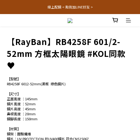
線上配鏡 < 點我加LINE好友 >
【RayBan】RB4258F 601/2-
52mm 方框太陽眼鏡 #KOL同款
♥
【型號】
RB4258F 6012-52mm(黑框  綠色鏡片)
【尺寸】
正面寬度 ：145mm
鏡片寬度 ：52mm
鏡片高度 ：45mm
鼻樑寬度 ：20mm
鏡腳長度 ：150mm
【材質】
鏡架：醋酸纖維
鏡片：UV PROTECTION 抗UV400鏡片 符合CNS15067 