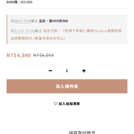
BSMI碼：D3C036
至
08/31 15:00
截止
全店，滿5000折888
至
12/31 15:00
截止
指定分類，【官網下單贈】購買RayBan墨鏡即贈
品牌眼鏡掛包 (數量有限送完為止)
NT$4,840
NT$6,050
加入購物車
加入追蹤清單
送貨及付款方