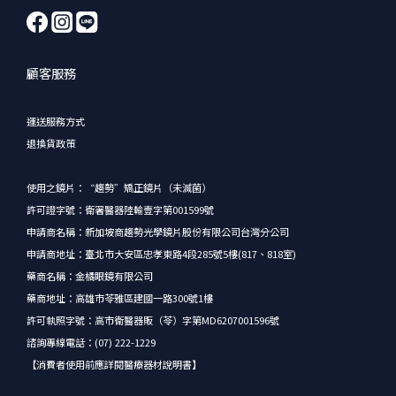
顧客服務
運送服務方式
退換貨政策
使用之鏡片：“趨勢”矯正鏡片（未滅菌）
許可證字號：衛署醫器陸輸壹字第001599號
申請商名稱：新加坡商趨勢光學鏡片股份有限公司台灣分公司
申請商地址：臺北市大安區忠孝東路4段285號5樓(817、818室)
藥商名稱：金橘眼鏡有限公司
藥商地址：高雄市苓雅區建國一路300號1樓
許可執照字號：高市衛醫器販（苓）字第MD6207001596號
諮詢專線電話：(07) 222-1229
【消費者使用前應詳閱醫療器材說明書】