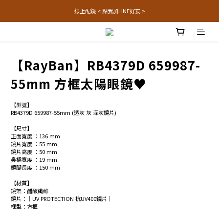
線上配鏡 < 點我加LINE好友 >
【RayBan】RB4379D 659987-
55mm 方框太陽眼鏡♥
【型號】
RB4379D 659987-55mm (透灰 灰 深灰鏡片)
【尺寸】
正面寬度 ：136 mm
鏡片寬度 ：55 mm
鏡片高度 ：50 mm
鼻樑寬度 ：19 mm
鏡腳長度 ：150 mm
【材質】
鏡架：醋酸纖維
鏡片：│UV PROTECTION 抗UV400鏡片│
框型：方框