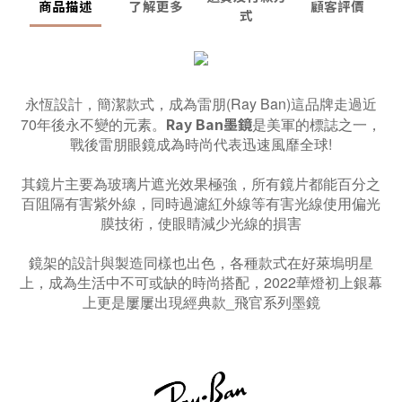
商品描述
了解更多
顧客評價
式
永恆設計，簡潔款式，成為雷朋(Ray Ban)這品牌走過近
Ray Ban墨鏡
70年後永不變的元素。
是美軍的標誌之一，
戰後雷朋眼鏡成為時尚代表迅速風靡全球!
其鏡片主要為玻璃片遮光效果極強，所有鏡片都能百分之
百阻隔有害紫外線，同時過濾紅外線等有害光線使用偏光
膜技術，使眼睛減少光線的損害
鏡架的設計與製造同樣也出色，各種款式在好萊塢明星
上，成為生活中不可或缺的時尚搭配，2022華燈初上銀幕
上更是屢屢出現經典款_飛官系列墨鏡