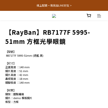
線上配鏡 < 點我加LINE好友 >
【RayBan】RB7177F 5995-
51mm 方框光學眼鏡
【型號】
 RB7177F 5995-51mm (透藍 黑)
【尺寸】
正面寬度 ：140 mm
鏡片寬度 ：51 mm
鏡片高度 ：42 mm
鼻樑寬度 ：18 mm
鏡腳長度 ：140 mm
【材質】
鏡架：醋酸纖維
鏡片：demo 模板鏡片
框型：方框