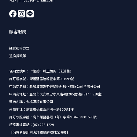
顧客服務
運送服務方式
退換貨政策
使用之鏡片：“趨勢”矯正鏡片（未滅菌）
許可證字號：衛署醫器陸輸壹字第001599號
申請商名稱：新加坡商趨勢光學鏡片股份有限公司台灣分公司
申請商地址：臺北市大安區忠孝東路4段285號5樓(817、818室)
藥商名稱：金橘眼鏡有限公司
藥商地址：高雄市苓雅區建國一路300號1樓
許可執照字號：高市衛醫器販（苓）字第MD6207001596號
諮詢專線電話：(07) 222-1229
【消費者使用前應詳閱醫療器材說明書】