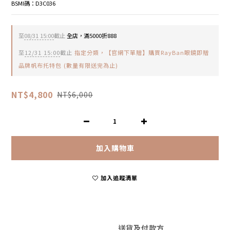
BSMI碼：D3C036
至
08/31 15:00
截止
全店，滿5000折888
至
12/31 15:00
截止
指定分類，【官網下單贈】購買RayBan眼鏡即贈
品牌帆布托特包 (數量有限送完為止)
NT$4,800
NT$6,000
加入購物車
加入追蹤清單
送貨及付款方