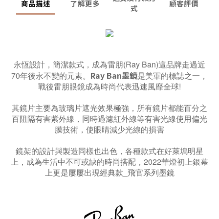
商品描述
了解更多
顧客評價
式
永恆設計，簡潔款式，成為雷朋(Ray Ban)這品牌走過近
Ray Ban墨鏡
70年後永不變的元素。
是美軍的標誌之一，
戰後雷朋眼鏡成為時尚代表迅速風靡全球!
其鏡片主要為玻璃片遮光效果極強，所有鏡片都能百分之
百阻隔有害紫外線，同時過濾紅外線等有害光線使用偏光
膜技術，使眼睛減少光線的損害
鏡架的設計與製造同樣也出色，各種款式在好萊塢明星
上，成為生活中不可或缺的時尚搭配，2022華燈初上銀幕
上更是屢屢出現經典款_飛官系列墨鏡