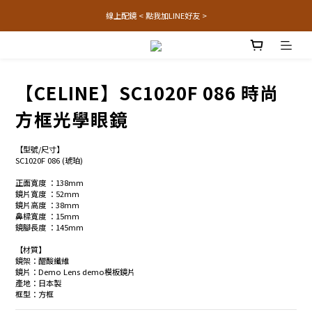
線上配鏡 < 點我加LINE好友 >
【CELINE】SC1020F 086 時尚
方框光學眼鏡
【型號/尺寸】
SC1020F 086 (琥珀) 
正面寬度 ：138mm
鏡片寬度 ：52mm
鏡片高度 ：38mm
鼻樑寬度 ：15mm
鏡腳長度 ：145mm
【材質】
鏡架：醋酸纖維
鏡片：Demo Lens demo模板鏡片 
產地：日本製 
框型：方框