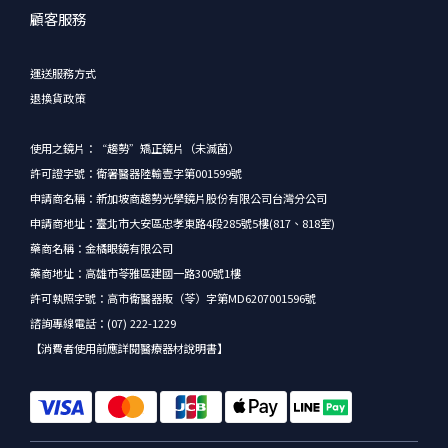
顧客服務
運送服務方式
退換貨政策
使用之鏡片：“趨勢”矯正鏡片（未滅菌）
許可證字號：衛署醫器陸輸壹字第001599號
申請商名稱：新加坡商趨勢光學鏡片股份有限公司台灣分公司
申請商地址：臺北市大安區忠孝東路4段285號5樓(817、818室)
藥商名稱：金橘眼鏡有限公司
藥商地址：高雄市苓雅區建國一路300號1樓
許可執照字號：高市衛醫器販（苓）字第MD6207001596號
諮詢專線電話：(07) 222-1229
【消費者使用前應詳閱醫療器材說明書】