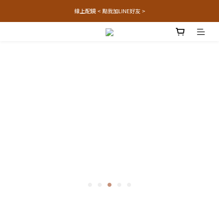
線上配鏡 < 點我加LINE好友 >