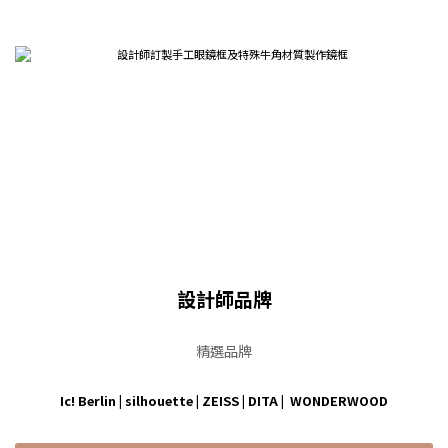
設計師品牌
精選品牌
Ic! Berlin
|
silhouette
|
ZEISS
|
DITA
|
WONDERWOOD