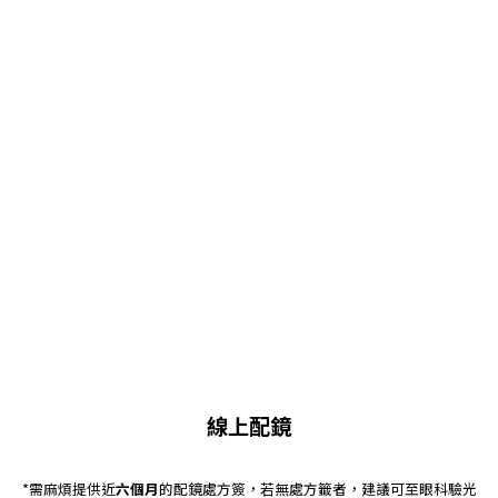
線上配鏡
*需麻煩提供近
六個月
的配鏡處方簽，若無處方籤者，建議可至眼科驗光