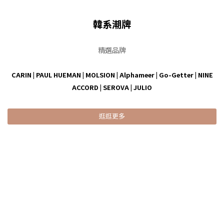
韓系潮牌
精選品牌
CARIN
|
PAUL HUEMAN
|
MOLSION
|
Alphameer
|
Go-Getter
|
NINE
ACCORD
|
SEROVA
|
JULIO
逛逛更多