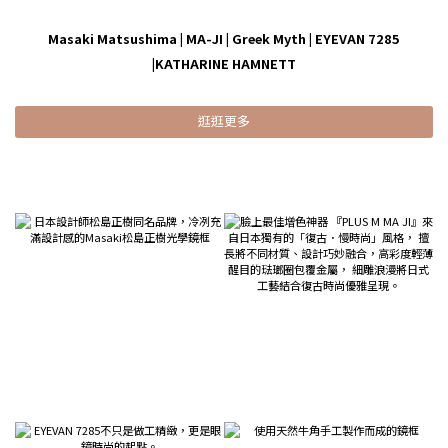
Masaki Matsushima
|
MA-JI
|
Greek Myth
|
EYEVAN 7285
|
KATHARINE HAMNETT
逛逛更多