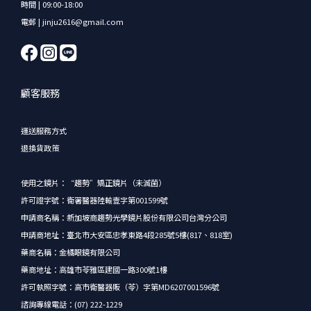
時間 | 09:00-18:00
電郵 | jinju2616@gmail.com
顧客服務
運送服務方式
退換貨政策
使用之鏡片：“趨勢”矯正鏡片（未滅菌）
許可證字號：衛署醫器陸輸壹字第001599號
申請商名稱：新加坡商趨勢光學鏡片股份有限公司台灣分公司
申請商地址：臺北市大安區忠孝東路4段285號5樓(817、818室)
藥商名稱：金橘眼鏡有限公司
藥商地址：高雄市苓雅區建國一路300號1樓
許可執照字號：高市衛醫器販（苓）字第MD6207001596號
諮詢專線電話：(07) 222-1229