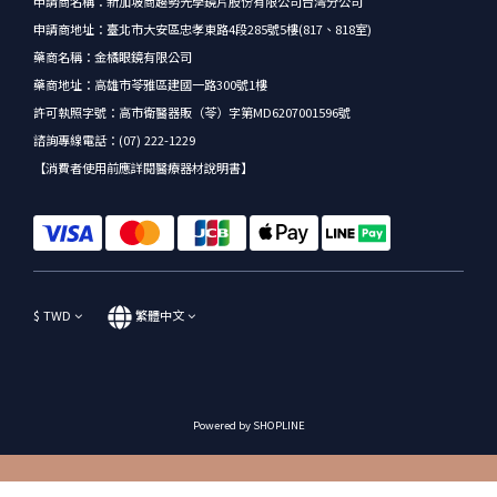
申請商名稱：新加坡商趨勢光學鏡片股份有限公司台灣分公司
申請商地址：臺北市大安區忠孝東路4段285號5樓(817、818室)
藥商名稱：金橘眼鏡有限公司
藥商地址：高雄市苓雅區建國一路300號1樓
許可執照字號：高市衛醫器販（苓）字第MD6207001596號
諮詢專線電話：(07) 222-1229
【消費者使用前應詳閱醫療器材說明書】
$
TWD
繁體中文
Powered by SHOPLINE