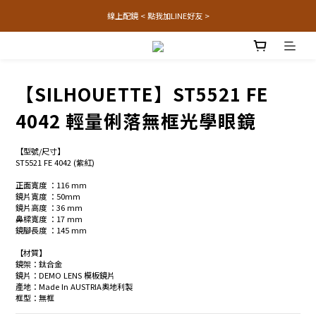
線上配鏡 < 點我加LINE好友 >
【SILHOUETTE】ST5521 FE
4042 輕量俐落無框光學眼鏡
【型號/尺寸】
ST5521 FE 4042 (紫紅)
正面寬度 ：116 mm  
鏡片寬度 ：50mm
鏡片高度 ：36 mm
鼻樑寬度 ：17 mm
鏡腳長度 ：145 mm 
【材質】
鏡架：鈦合金
鏡片：DEMO LENS 模板鏡片
產地：Made In AUSTRIA奧地利製
框型：無框