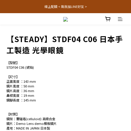
線上配鏡 < 點我加LINE好友 >
【STEADY】STDF04 C06 日本手
工製造 光學眼鏡
【型號】
STDF04 C06 (琥珀)
【尺寸】
正面寬度 ：143 mm
鏡片寬度 ：50 mm
鏡片高度 ：36 mm
鼻樑寬度 ：19 mm
鏡腳長度 ：145 mm
【材質】
鏡架：賽璐珞(celluloid) 高級合金
鏡片：Demo Lens demo模板鏡片
產地：MADE IN JAPAN 日本製