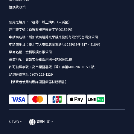
退換貨政策
使用之鏡片：“趨勢”矯正鏡片（未滅菌）
許可證字號：衛署醫器陸輸壹字第001599號
申請商名稱：新加坡商趨勢光學鏡片股份有限公司台灣分公司
申請商地址：臺北市大安區忠孝東路4段285號5樓(817、818室)
藥商名稱：金橘眼鏡有限公司
藥商地址：高雄市苓雅區建國一路300號1樓
許可執照字號：高市衛醫器販（苓）字第MD6207001596號
諮詢專線電話：(07) 222-1229
【消費者使用前應詳閱醫療器材說明書】
$
TWD
繁體中文