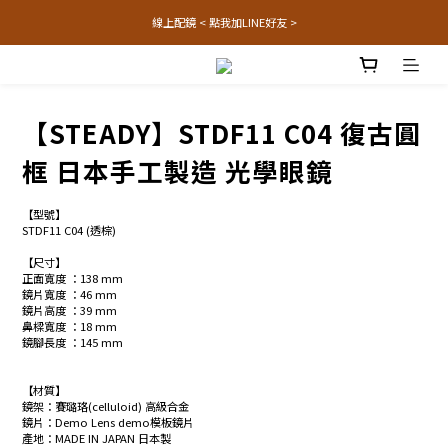
線上配鏡 < 點我加LINE好友 >
【STEADY】STDF11 C04 復古圓
框 日本手工製造 光學眼鏡
【型號】
STDF11 C04 (透棕)
【尺寸】
正面寬度 ：138 mm
鏡片寬度 ：46 mm
鏡片高度 ：39 mm
鼻樑寬度 ：18 mm
鏡腳長度 ：145 mm
【材質】
鏡架：賽璐珞(celluloid) 高級合金
鏡片：Demo Lens demo模板鏡片
產地：MADE IN JAPAN 日本製