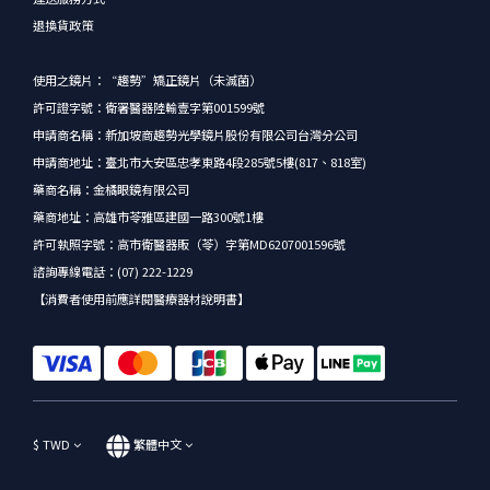
退換貨政策
使用之鏡片：“趨勢”矯正鏡片（未滅菌）
許可證字號：衛署醫器陸輸壹字第001599號
申請商名稱：新加坡商趨勢光學鏡片股份有限公司台灣分公司
申請商地址：臺北市大安區忠孝東路4段285號5樓(817、818室)
藥商名稱：金橘眼鏡有限公司
藥商地址：高雄市苓雅區建國一路300號1樓
許可執照字號：高市衛醫器販（苓）字第MD6207001596號
諮詢專線電話：(07) 222-1229
【消費者使用前應詳閱醫療器材說明書】
$
TWD
繁體中文