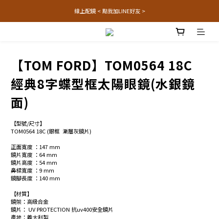
線上配鏡 < 點我加LINE好友 >
【TOM FORD】TOM0564 18C
經典8字蝶型框太陽眼鏡(水銀鏡
面)
【型號/尺寸】
TOM0564 18C (銀框  漸層灰鏡片)
正面寬度 ：147 mm
鏡片寬度 ：64 mm
鏡片高度 ：54 mm
鼻樑寬度 ：9 mm
鏡腳長度 ：140 mm
【材質】
鏡架：高級合金 
鏡片： UV PROTECTION 抗uv400安全鏡片 
產地：義大利製