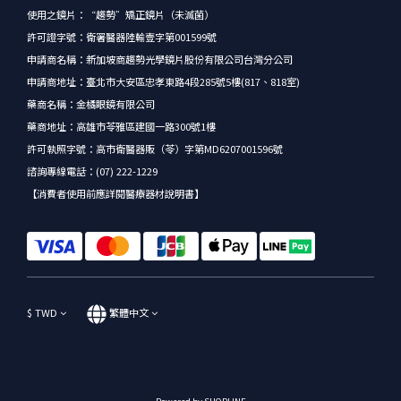
使用之鏡片：“趨勢”矯正鏡片（未滅菌）
許可證字號：衛署醫器陸輸壹字第001599號
申請商名稱：新加坡商趨勢光學鏡片股份有限公司台灣分公司
申請商地址：臺北市大安區忠孝東路4段285號5樓(817、818室)
藥商名稱：金橘眼鏡有限公司
藥商地址：高雄市苓雅區建國一路300號1樓
許可執照字號：高市衛醫器販（苓）字第MD6207001596號
諮詢專線電話：(07) 222-1229
【消費者使用前應詳閱醫療器材說明書】
$
TWD
繁體中文
Powered by SHOPLINE