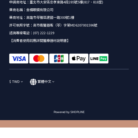
申請商地址：臺北市大安區忠孝東路4段285號5樓(817、818室)
藥商名稱：金橘眼鏡有限公司
藥商地址：高雄市苓雅區建國一路300號1樓
許可執照字號：高市衛醫器販（苓）字第MD6207001596號
諮詢專線電話：(07) 222-1229
【消費者使用前應詳閱醫療器材說明書】
$
TWD
繁體中文
Powered by SHOPLINE