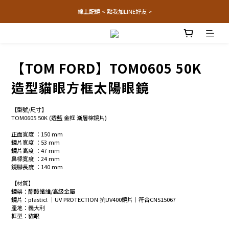
線上配鏡 < 點我加LINE好友 >
【TOM FORD】TOM0605 50K
造型貓眼方框太陽眼鏡
【型號/尺寸】
TOM0605 50K (透藍 金框 漸層棕鏡片)
正面寬度 ：150 mm
鏡片寬度 ：53 mm
鏡片高度 ：47 mm
鼻樑寬度 ：24 mm
鏡腳長度 ：140 mm
【材質】
鏡架：醋酸纖維/高級金屬 
鏡片：plasticl │UV PROTECTION 抗UV400鏡片│符合CNS15067
產地：義大利
框型：貓眼