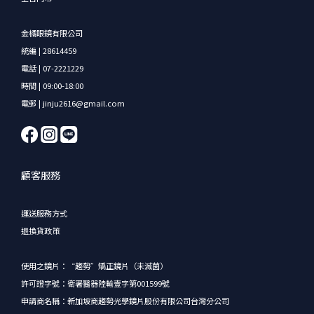
金橘眼鏡有限公司
統編 | 28614459
電話 | 07-2221229
時間 | 09:00-18:00
電郵 | jinju2616@gmail.com
顧客服務
運送服務方式
退換貨政策
使用之鏡片：“趨勢”矯正鏡片（未滅菌）
許可證字號：衛署醫器陸輸壹字第001599號
申請商名稱：新加坡商趨勢光學鏡片股份有限公司台灣分公司