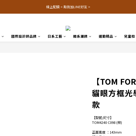
線上配鏡 < 點我加LINE好友 >
品
國際設計師品牌
日系工藝
韓系潮牌
運動精品
兒童框
【TOM FOR
貓眼方框光
款
【型號/尺寸】
TOM4240 C098 (棕) 
正面寬度 ：143mm