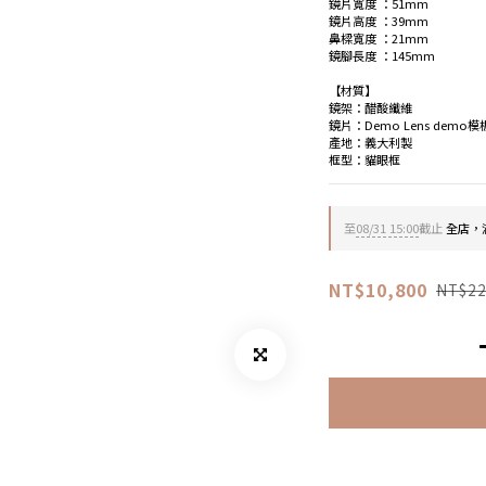
鏡片寬度 ：51mm
鏡片高度 ：39mm
鼻樑寬度 ：21mm
鏡腳長度 ：145mm
【材質】
鏡架：醋酸纖維
鏡片：Demo Lens demo
產地：義大利製
框型：貓眼框
至
08/31 15:00
截止
全店，滿
NT$10,800
NT$22