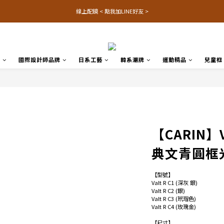
線上配鏡 < 點我加LINE好友 >
品
國際設計師品牌
日系工藝
韓系潮牌
運動精品
兒童框
【CARIN】VA
典文青圓框光
【型號】
Valt R C1 (深灰 銀)
Valt R C2 (銀)
Valt R C3 (玳瑁色)
Valt R C4 (玫瑰金)
【尺寸】