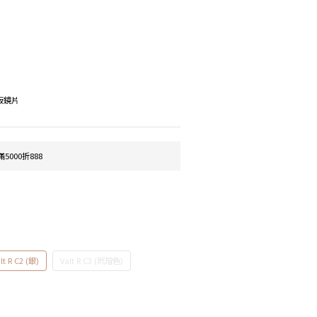
模板鏡片
5000折888
lt R C2 (銀)
Valt R C3 (玳瑁色)