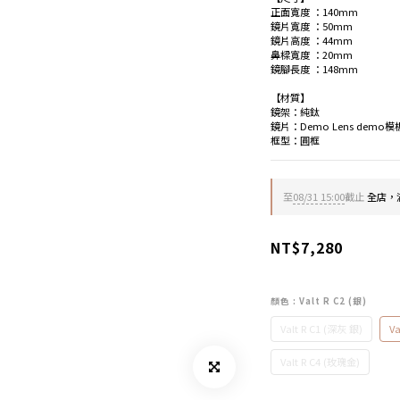
正面寬度 ：140mm
鏡片寬度 ：50mm
鏡片高度 ：44mm
鼻樑寬度 ：20mm
鏡腳長度 ：148mm
【材質】
鏡架：純鈦 
鏡片：Demo Lens demo
框型：圓框
至
08/31 15:00
截止
全店，滿
NT$7,280
顏色
: Valt R C2 (銀)
Valt R C1 (深灰 銀)
Va
Valt R C4 (玫瑰金)