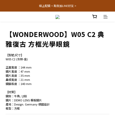
線上配鏡 < 點我加LINE好友 >
【WONDERWOOD】W05 C2 典
雅復古 方框光學眼鏡
【型號/尺寸】
W05 C2 (灰棕-金) 
正面寬度 ：144 mm 
鏡片寬度 ：47 mm
鏡片高度 ：35 mm
鼻樑寬度 ：21 mm
鏡腳長度 ：140 mm
【材質】
鏡架：牛角 / β鈦
鏡片：DEMO LENS 模板鏡片
產地：Design. Germany 德國設計
框型：方框