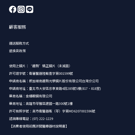
顧客服務
運送服務方式
退換貨政策
使用之鏡片：“趨勢”矯正鏡片（未滅菌）
許可證字號：衛署醫器陸輸壹字第001599號
申請商名稱：新加坡商趨勢光學鏡片股份有限公司台灣分公司
申請商地址：臺北市大安區忠孝東路4段285號5樓(817、818室)
藥商名稱：金橘眼鏡有限公司
藥商地址：高雄市苓雅區建國一路300號1樓
許可執照字號：高市衛醫器販（苓）字第MD6207001596號
諮詢專線電話：(07) 222-1229
【消費者使用前應詳閱醫療器材說明書】