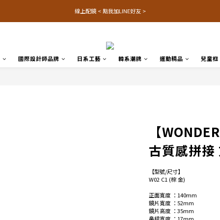
線上配鏡 < 點我加LINE好友 >
品
國際設計師品牌
日系工藝
韓系潮牌
運動精品
兒童框
【WONDER
古質感拼接
【型號/尺寸】
W02 C1 (棕 金)
正面寬度 ：140mm
鏡片寬度 ：52mm
鏡片高度 ：35mm
鼻樑寬度 ：17mm