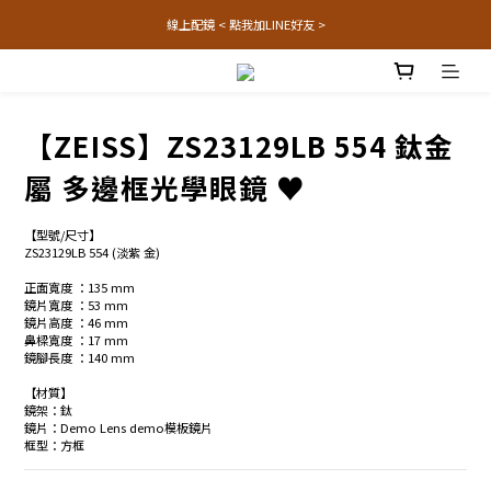
線上配鏡 < 點我加LINE好友 >
【ZEISS】ZS23129LB 554 鈦金
屬 多邊框光學眼鏡 ♥
【型號/尺寸】
ZS23129LB 554 (淡紫 金)
正面寬度 ：135 mm
鏡片寬度 ：53 mm
鏡片高度 ：46 mm
鼻樑寬度 ：17 mm
鏡腳長度 ：140 mm
【材質】
鏡架：鈦
鏡片：Demo Lens demo模板鏡片
框型：方框