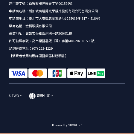
許可證字號：衛署醫器陸輸壹字第001599號
申請商名稱：新加坡商趨勢光學鏡片股份有限公司台灣分公司
申請商地址：臺北市大安區忠孝東路4段285號5樓(817、818室)
藥商名稱：金橘眼鏡有限公司
藥商地址：高雄市苓雅區建國一路300號1樓
許可執照字號：高市衛醫器販（苓）字第MD6207001596號
諮詢專線電話：(07) 222-1229
【消費者使用前應詳閱醫療器材說明書】
$
TWD
繁體中文
Powered by SHOPLINE