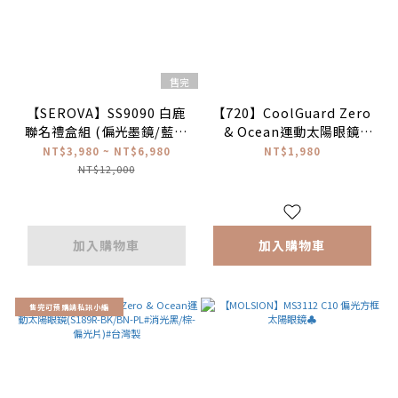
售完
【SEROVA】SS9090 白鹿
【720】CoolGuard Zero
聯名禮盒組 (偏光墨鏡/藍光
& Ocean運動太陽眼鏡
眼鏡/一組) #白鹿配戴款♥
(S189R-BK/GN-PL#消光
NT$3,980 ~ NT$6,980
NT$1,980
黑/綠-偏光片)#台灣製
NT$12,000
加入購物車
加入購物車
售完可預購請私訊小編