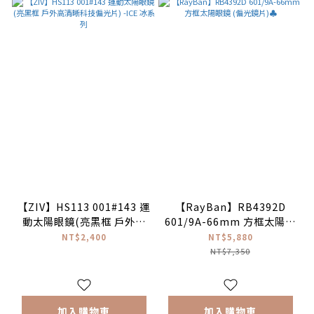
【ZIV】HS113 001#143 運
【RayBan】RB4392D
動太陽眼鏡(亮黑框 戶外高
601/9A-66mm 方框太陽眼
清晰科技偏光片) -ICE 冰系
鏡 (偏光鏡片)♣
NT$2,400
NT$5,880
列
NT$7,350
加入購物車
加入購物車