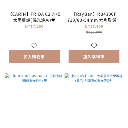
【CARIN】FRIDA C2 方框
【RayBan】RB4306F
太陽眼鏡(偏光鏡片)♥
710/83-54mm 六角形偏光
#NewJeans配戴款
太陽眼鏡♥(淺琥珀色|棕色
NT$7,280
NT$6,400
#Danielle
偏光)#E.SO瘦子同款
NT$8,000
加入購物車
加入購物車