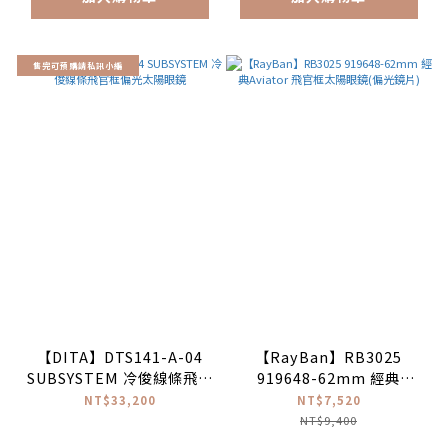
售完可預購請私訊小編
【DITA】DTS141-A-04
【RayBan】RB3025
SUBSYSTEM 冷俊線條飛官
919648-62mm 經典
框偏光太陽眼鏡
Aviator 飛官框太陽眼鏡(偏
NT$33,200
NT$7,520
光鏡片)
NT$9,400