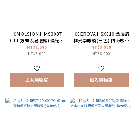
【MOLSION】MS3087
【SEROVA】SX010 金屬眉
C11 方框太陽眼鏡(偏光鏡
框光學眼鏡(三色) 附磁吸式
片) ♥
偏光前掛片
NT$3,980
NT$3,980
NT$6,000
NT$6,000
加入購物車
加入購物車