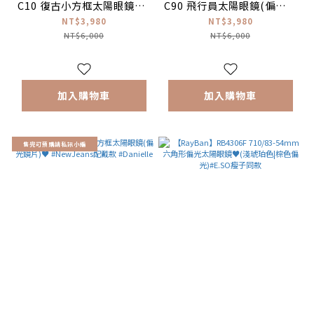
C10 復古小方框太陽眼鏡(偏
C90 飛行員太陽眼鏡(偏光鏡
光鏡片) #肖戰配戴款
片) ♥
NT$3,980
NT$3,980
NT$6,000
NT$6,000
加入購物車
加入購物車
售完可預購請私訊小編