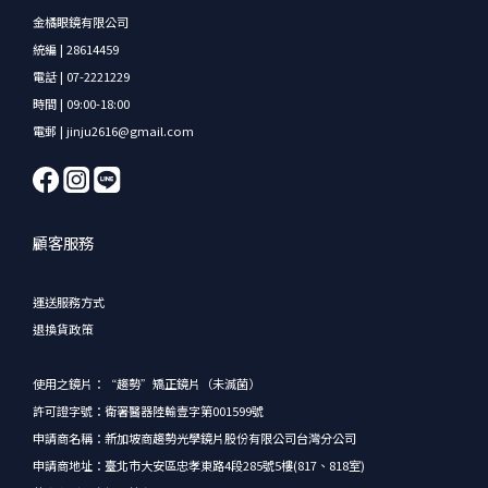
金橘眼鏡有限公司
統編 | 28614459
電話 | 07-2221229
時間 | 09:00-18:00
電郵 | jinju2616@gmail.com
顧客服務
運送服務方式
退換貨政策
使用之鏡片：“趨勢”矯正鏡片（未滅菌）
許可證字號：衛署醫器陸輸壹字第001599號
申請商名稱：新加坡商趨勢光學鏡片股份有限公司台灣分公司
申請商地址：臺北市大安區忠孝東路4段285號5樓(817、818室)