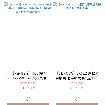
【RayBan】RB8097
【SEROVA】SX012 眉框光
165/S3-59mm 飛行員偏光
學眼鏡 附磁吸式偏光前掛片
太陽眼鏡#日本製純鈦系列♣
♣
NT$16,160
NT$3,980
(槍管灰色|藍色漸變偏光)
NT$20,200
NT$6,000