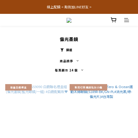
線上配鏡 < 點我加LINE好友 >
偏光墨鏡
篩選
商品排序
每頁顯示 24 個
限量白鹿禮盒
售完可預購請私訊小編